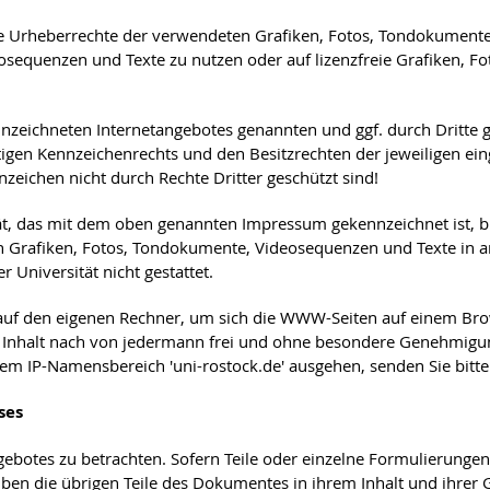
en die Urheberrechte der verwendeten Grafiken, Fotos, Tondokumen
deosequenzen und Texte zu nutzen oder auf lizenzfreie Grafiken,
nzeichneten Internetangebotes genannten und ggf. durch Dritte
gen Kennzeichenrechts und den Besitzrechten der jeweiligen ein
zeichen nicht durch Rechte Dritter geschützt sind!
, das mit dem oben genannten Impressum gekennzeichnet ist, bleib
 Grafiken, Fotos, Tondokumente, Videosequenzen und Texte in a
 Universität nicht gestattet.
n auf den eigenen Rechner, um sich die WWW-Seiten auf einem B
dem Inhalt nach von jedermann frei und ohne besondere Genehmi
em IP-Namensbereich 'uni-rostock.de' ausgehen, senden Sie bitt
ses
ngebotes zu betrachten. Sofern Teile oder einzelne Formulierungen
eiben die übrigen Teile des Dokumentes in ihrem Inhalt und ihrer 