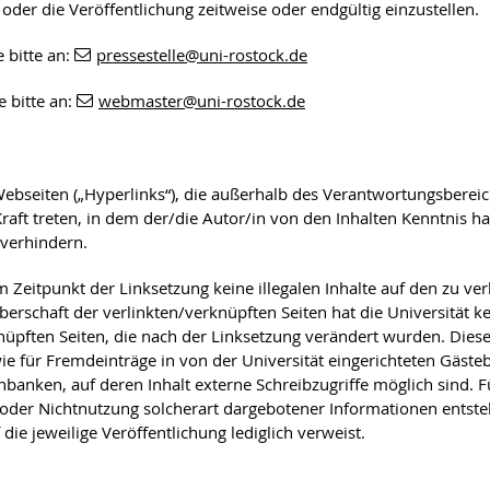
der die Veröffentlichung zeitweise oder endgültig einzustellen.
 bitte an:
pressestelle
@uni-rostock
.de
 bitte an:
webmaster
@uni-rostock
.de
ebseiten („Hyperlinks“), die außerhalb des Verantwortungsbereich
 Kraft treten, in dem der/die Autor/in von den Inhalten Kenntnis 
 verhindern.
um Zeitpunkt der Linksetzung keine illegalen Inhalte auf den zu ve
erschaft der verlinkten/verknüpften Seiten hat die Universität kein
nüpften Seiten, die nach der Linksetzung verändert wurden. Diese 
e für Fremdeinträge in von der Universität eingerichteten Gäste
anken, auf deren Inhalt externe Schreibzugriffe möglich sind. Für
der Nichtnutzung solcherart dargebotener Informationen entstehen
die jeweilige Veröffentlichung lediglich verweist.