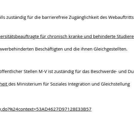
falls zuständig für die barrierefreie Zugänglichkeit des Webauftri
ersitätsbeauftragte für chronisch kranke und behinderte Studier
hwerbehinderten Beschäftigten und die ihnen Gleichgestellten.
t öffentlicher Stellen M-V ist zuständig für das Beschwerde- und 
iheit
des Ministerium für Soziales Integration und Gleichstellung
play.do?%24context=53AD4627D97128E33B57